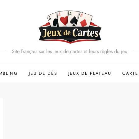
Site français sur les jeux de cartes et leurs règles du jeu
MBLING
JEU DE DÉS
JEUX DE PLATEAU
CARTE