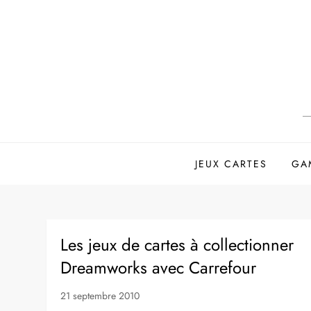
Skip
to
content
JEUX CARTES
GA
Les jeux de cartes à collectionner
Dreamworks avec Carrefour
21 septembre 2010