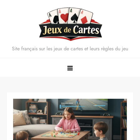
Skip
to
content
Site français sur les jeux de cartes et leurs règles du jeu