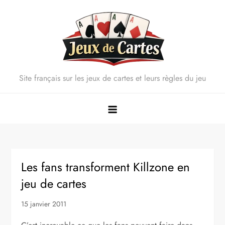
Skip
to
content
Site français sur les jeux de cartes et leurs règles du jeu
Les fans transforment Killzone en
jeu de cartes
15 janvier 2011