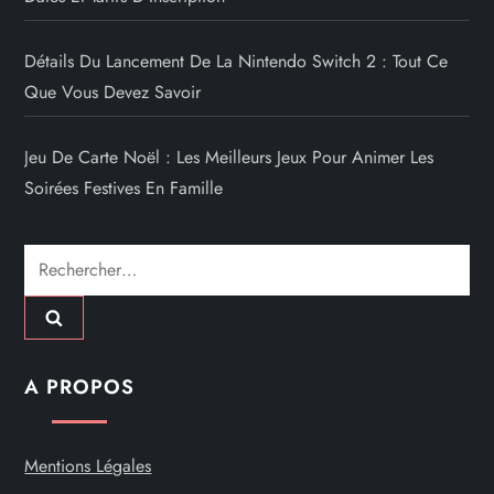
Détails Du Lancement De La Nintendo Switch 2 : Tout Ce
Que Vous Devez Savoir
Jeu De Carte Noël : Les Meilleurs Jeux Pour Animer Les
Soirées Festives En Famille
Rechercher :
A PROPOS
Mentions Légales