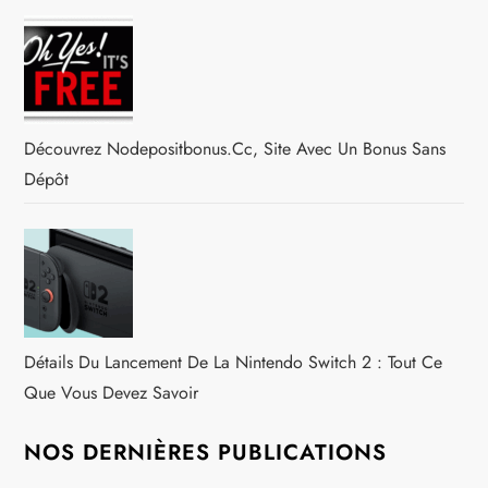
t
i
c
Découvrez Nodepositbonus.cc, Site Avec Un Bonus Sans
l
Dépôt
e
Détails Du Lancement De La Nintendo Switch 2 : Tout Ce
Que Vous Devez Savoir
NOS DERNIÈRES PUBLICATIONS