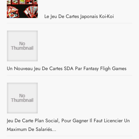
t
i
Le Jeu De Cartes Japonais Koi-Koi
o
n
d
Un Nouveau Jeu De Cartes SDA Par Fantasy Fligh Games
e
l
’
a
Jeu De Carte Plan Social, Pour Gagner Il Faut Licencier Un
Maximum De Salariés…
r