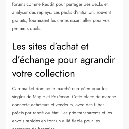
forums comme Reddit pour partager des decks et
analyser des replays. Les packs d’initiation, souvent
gratuits, fournissent les cartes essentielles pour vos
premiers duels.
Les sites d’achat et
d’échange pour agrandir
votre collection
Cardmarket domine le marché européen pour les
singles de Magic et Pokémon. Cette place de marché
connecte acheteurs et vendeurs, avec des filtres
précis par rareté ou état. Les prix transparents et les
envois rapides en font un allié fiable pour les
chasseurs de bargains.