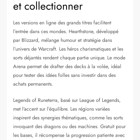
et collectionner
Les versions en ligne des grands titres facilitent
l’entrée dans ces mondes. Hearthstone, développé
par Blizzard, mélange humour et stratégie dans
l’univers de Warcraft. Les héros charismatiques et les
sorts déjantés rendent chaque partie unique. Le mode
Arena permet de drafter des decks à la volée, idéal
pour tester des idées folles sans investir dans des
achats permanents.
Legends of Runeterra, basé sur League of Legends,
met l’accent sur l’équilibre. Les régions variées
inspirent des synergies thématiques, comme les sorts
invoquant des dragons ou des machines. Gratuit pour
les bases, il récompense la progression patiente avec