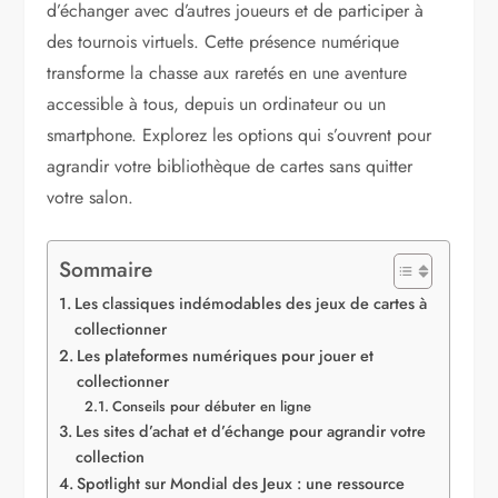
d’échanger avec d’autres joueurs et de participer à
des tournois virtuels. Cette présence numérique
transforme la chasse aux raretés en une aventure
accessible à tous, depuis un ordinateur ou un
smartphone. Explorez les options qui s’ouvrent pour
agrandir votre bibliothèque de cartes sans quitter
votre salon.
Sommaire
Les classiques indémodables des jeux de cartes à
collectionner
Les plateformes numériques pour jouer et
collectionner
Conseils pour débuter en ligne
Les sites d’achat et d’échange pour agrandir votre
collection
Spotlight sur Mondial des Jeux : une ressource