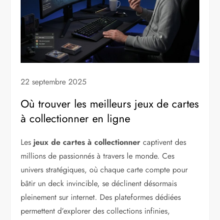
22 septembre 2025
Où trouver les meilleurs jeux de cartes
à collectionner en ligne
Les
jeux de cartes à collectionner
captivent des
millions de passionnés à travers le monde. Ces
univers stratégiques, où chaque carte compte pour
bâtir un deck invincible, se déclinent désormais
pleinement sur internet. Des plateformes dédiées
permettent d’explorer des collections infinies,