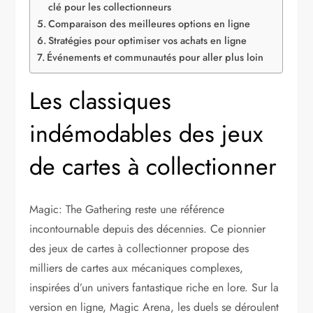
clé pour les collectionneurs
Comparaison des meilleures options en ligne
Stratégies pour optimiser vos achats en ligne
Événements et communautés pour aller plus loin
Les classiques
indémodables des jeux
de cartes à collectionner
Magic: The Gathering reste une référence
incontournable depuis des décennies. Ce pionnier
des jeux de cartes à collectionner propose des
milliers de cartes aux mécaniques complexes,
inspirées d’un univers fantastique riche en lore. Sur la
version en ligne, Magic Arena, les duels se déroulent