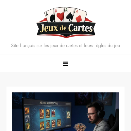
Skip
to
content
Site français sur les jeux de cartes et leurs règles du jeu