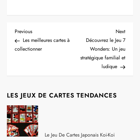
N
Previous
Next
Previous
Next
Post
Post
Les meilleures cartes à
Découvrez le Jeu 7
a
collectionner
Wonders: Un jeu
stratégique familial et
v
ludique
i
g
LES JEUX DE CARTES TENDANCES
a
t
i
Le Jeu De Cartes Japonais Koi-Koi