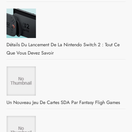
o
n
d
Détails Du Lancement De La Nintendo Switch 2 : Tout Ce
e
Que Vous Devez Savoir
l
’
a
Un Nouveau Jeu De Cartes SDA Par Fantasy Fligh Games
r
t