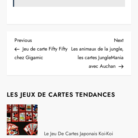
N
Previous
Next
Previous
Next
Post
Post
Jeu de carte Fifty Fifty
Les animaux de la jungle,
a
chez Gigamic
les cartes JungleMania
avec Auchan
v
i
LES JEUX DE CARTES TENDANCES
g
a
t
Le Jeu De Cartes Japonais Koi-Koi