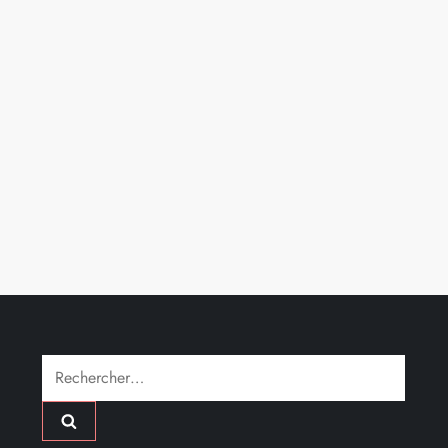
Rechercher :