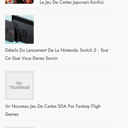
Le Jeu De Cartes Japonais Koi-Koi
Détails Du Lancement De La Nintendo Switch 2 : Tout
Ce Que Vous Devez Savoir
Un Nouveau Jeu De Cartes SDA Par Fantasy Fligh
Games