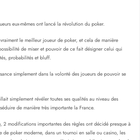
joueurs eux-mêmes ont lancé la révolution du poker.
t vraiment le meilleur joueur de poker, et cela de manière
ssibilité de miser et pouvoir de ce fait désigner celui qui
és, probabilités et bluff.
issance simplement dans la volonté des joueurs de pouvoir se
llait simplement révéler toutes ses qualités au niveau des
 séduire de manière très importante la France.
e, 2 modifications importantes des règles ont décidé presque à
tie de poker moderne, dans un tournoi en salle ou casino, les