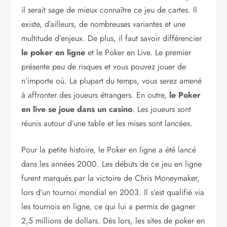
il serait sage de mieux connaître ce jeu de cartes. Il
existe, d’ailleurs, de nombreuses variantes et une
multitude d’enjeux. De plus, il faut savoir différencier
le poker en ligne
et le Poker en Live. Le premier
présente peu de risques et vous pouvez jouer de
n’importe où. La plupart du temps, vous serez amené
à affronter des joueurs étrangers. En outre,
le Poker
en live se joue dans un casino
. Les joueurs sont
réunis autour d’une table et les mises sont lancées.
Pour la petite histoire, le Poker en ligne a été lancé
dans les années 2000. Les débuts de ce jeu en ligne
furent marqués par la victoire de Chris Moneymaker,
lors d’un tournoi mondial en 2003. Il s’est qualifié via
les tournois en ligne, ce qui lui a permis de gagner
2,5 millions de dollars. Dès lors, les sites de poker en