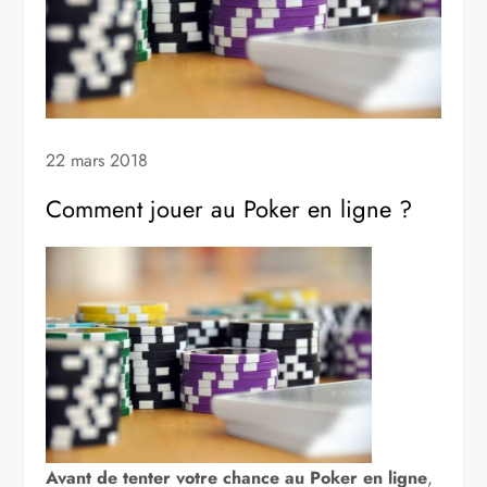
22 mars 2018
Comment jouer au Poker en ligne ?
Avant de tenter votre chance au Poker en ligne
,