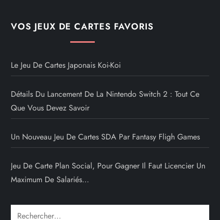
VOS JEUX DE CARTES FAVORIS
Le Jeu De Cartes Japonais Koi-Koi
Détails Du Lancement De La Nintendo Switch 2 : Tout Ce
Que Vous Devez Savoir
Un Nouveau Jeu De Cartes SDA Par Fantasy Fligh Games
Jeu De Carte Plan Social, Pour Gagner Il Faut Licencier Un
Maximum De Salariés…
Rechercher :