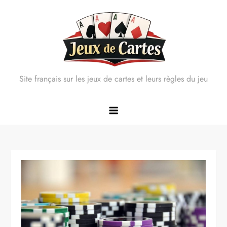
Skip
to
content
Site français sur les jeux de cartes et leurs règles du jeu