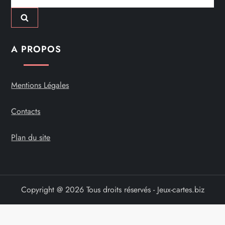
A PROPOS
Mentions Légales
Contacts
Plan du site
Copyright @ 2026 Tous droits réservés - Jeux-cartes.biz