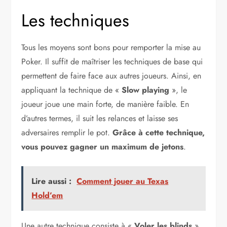
Les techniques
Tous les moyens sont bons pour remporter la mise au
Poker. Il suffit de maîtriser les techniques de base qui
permettent de faire face aux autres joueurs. Ainsi, en
appliquant la technique de «
Slow playing
», le
joueur joue une main forte, de manière faible. En
d’autres termes, il suit les relances et laisse ses
adversaires remplir le pot.
Grâce à cette technique,
vous pouvez gagner un maximum de jetons
.
Lire aussi :
Comment jouer au Texas
Hold’em
Une autre technique consiste à «
Voler les blinds
»