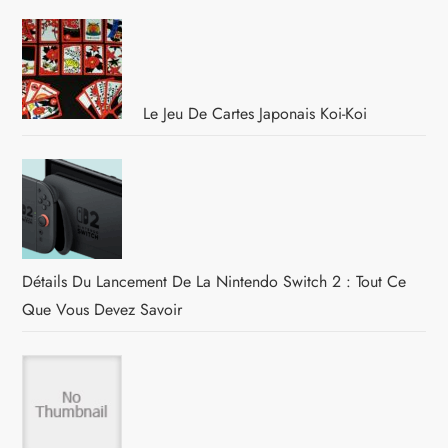
g
a
t
Le Jeu De Cartes Japonais Koi-Koi
i
o
n
d
Détails Du Lancement De La Nintendo Switch 2 : Tout Ce
Que Vous Devez Savoir
e
l
’